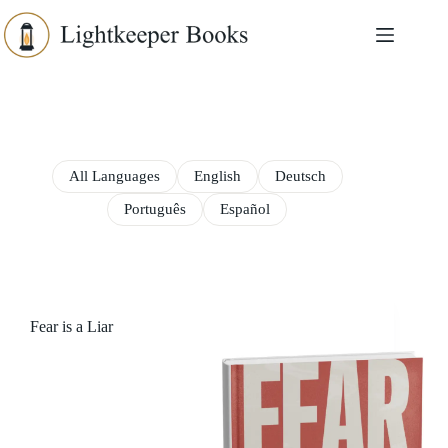
Skip
to
content
All Languages
English
Deutsch
Português
Español
Fear is a Liar