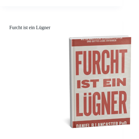
la alegría. Estás cansado del miedo que controla tu
vida y…
Furcht ist ein Lügner