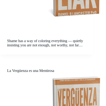
Shame has a way of coloring everything — quietly
insisting you are not enough, not worthy, not far
enough along. For many, letting go of guilt and
shame feels like an impossible dream. Maybe you
carry it yourself, or you…
La Vergüenza es una Mentirosa