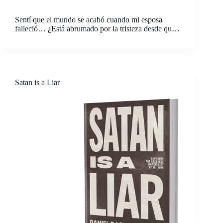
Sentí que el mundo se acabó cuando mi esposa
falleció… ¿Está abrumado por la tristeza desde que
perdiste a tu ser querido? ¿Quieres ayudar a un
amigo afligido atrapado en su dolor? La muerte de
un ser querido sacude los…
Satan is a Liar